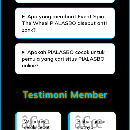
Apa yang membuat Event Spin
The Wheel PIALASBO disebut anti
zonk?
Apakah PIALASBO cocok untuk
pemula yang cari situs PIALASBO
online?
Testimoni Member
Withdraw
Pilihan game
selalu cepat!
slotnya