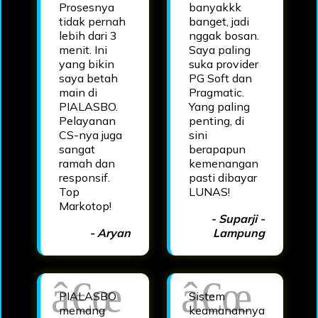
Prosesnya
banyakkk
tidak pernah
banget, jadi
lebih dari 3
nggak bosan.
menit. Ini
Saya paling
yang bikin
suka provider
saya betah
PG Soft dan
main di
Pragmatic.
PIALASBO.
Yang paling
Pelayanan
penting, di
CS-nya juga
sini
sangat
berapapun
ramah dan
kemenangan
responsif.
pasti dibayar
Top
LUNAS!
Markotop!
- Suparji -
- Aryan
Lampung
PIALASBO
Sistem
memang
keamanannya