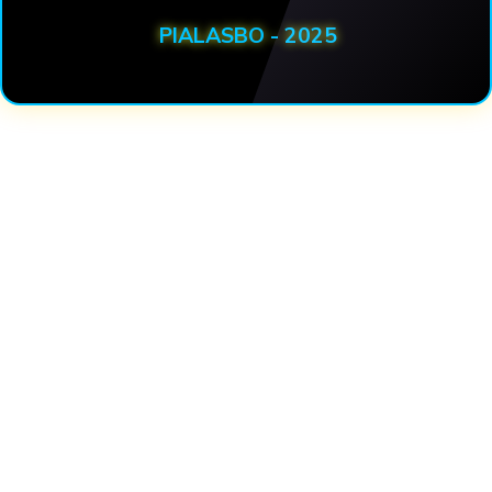
PIALASBO - 2025