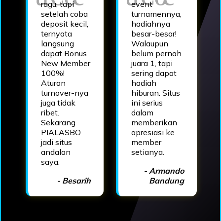
ragu, tapi
event
setelah coba
turnamennya,
deposit kecil,
hadiahnya
ternyata
besar-besar!
langsung
Walaupun
dapat Bonus
belum pernah
New Member
juara 1, tapi
100%!
sering dapat
Aturan
hadiah
turnover-nya
hiburan. Situs
juga tidak
ini serius
ribet.
dalam
Sekarang
memberikan
PIALASBO
apresiasi ke
jadi situs
member
andalan
setianya.
saya.
- Armando
- Besarih
Bandung