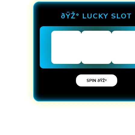
ðŸŽ° LUCKY SLOT
SPIN ðŸŽ²