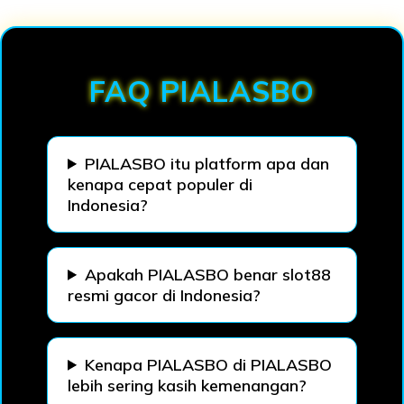
Loading...
FAQ PIALASBO
PIALASBO itu platform apa dan
kenapa cepat populer di
Indonesia?
Apakah PIALASBO benar slot88
resmi gacor di Indonesia?
Kenapa PIALASBO di PIALASBO
lebih sering kasih kemenangan?