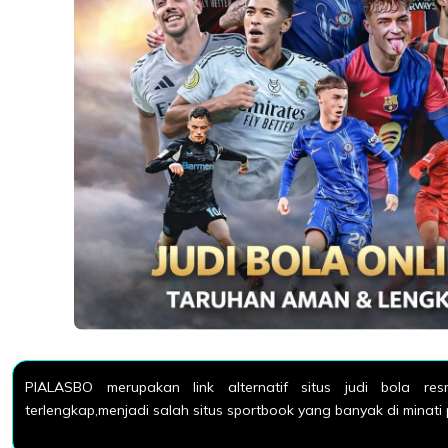
PIALASBO merupakan link alternatif situs judi bola re
terlengkap,menjadi salah situs sportbook yang banyak di minati 