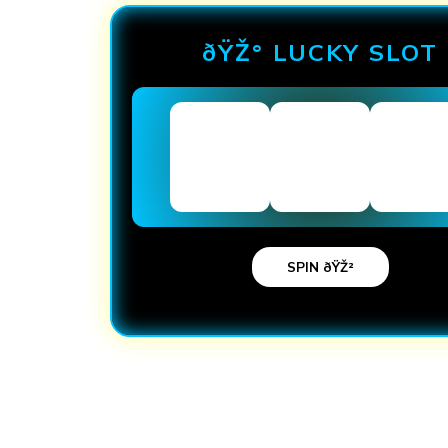
ðŸŽ° LUCKY SLOT
SPIN ðŸŽ²