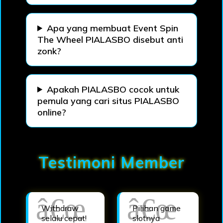
Apa yang membuat Event Spin
The Wheel PIALASBO disebut anti
zonk?
Apakah PIALASBO cocok untuk
pemula yang cari situs PIALASBO
online?
Testimoni Member
Withdraw
Pilihan game
selalu cepat!
slotnya