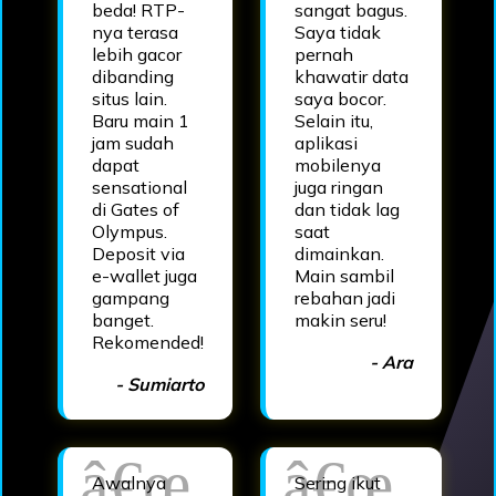
beda! RTP-
sangat bagus.
nya terasa
Saya tidak
lebih gacor
pernah
dibanding
khawatir data
situs lain.
saya bocor.
Baru main 1
Selain itu,
jam sudah
aplikasi
dapat
mobilenya
sensational
juga ringan
di Gates of
dan tidak lag
Olympus.
saat
Deposit via
dimainkan.
e-wallet juga
Main sambil
gampang
rebahan jadi
banget.
makin seru!
Rekomended!
- Ara
- Sumiarto
Awalnya
Sering ikut