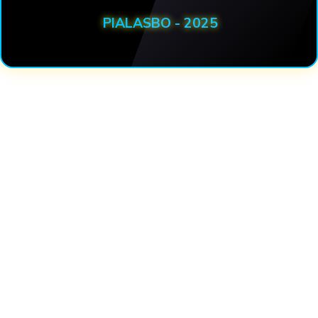
PIALASBO - 2025