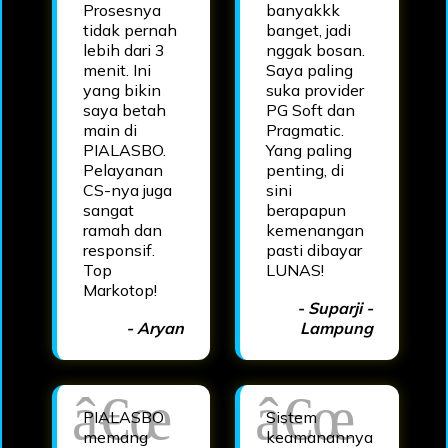
Prosesnya
banyakkk
tidak pernah
banget, jadi
lebih dari 3
nggak bosan.
menit. Ini
Saya paling
yang bikin
suka provider
saya betah
PG Soft dan
main di
Pragmatic.
PIALASBO.
Yang paling
Pelayanan
penting, di
CS-nya juga
sini
sangat
berapapun
ramah dan
kemenangan
responsif.
pasti dibayar
Top
LUNAS!
Markotop!
- Suparji -
- Aryan
Lampung
PIALASBO
Sistem
memang
keamanannya