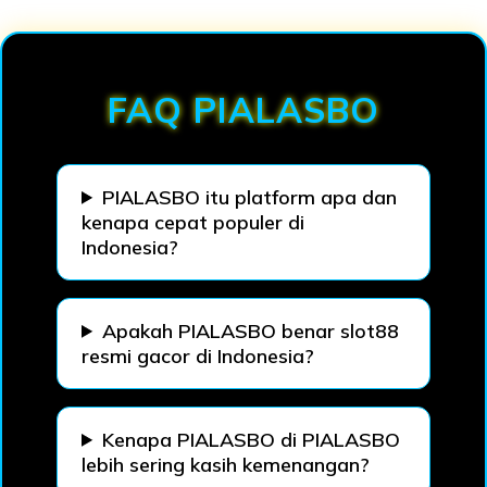
Loading...
FAQ PIALASBO
PIALASBO itu platform apa dan
kenapa cepat populer di
Indonesia?
Apakah PIALASBO benar slot88
resmi gacor di Indonesia?
Kenapa PIALASBO di PIALASBO
lebih sering kasih kemenangan?