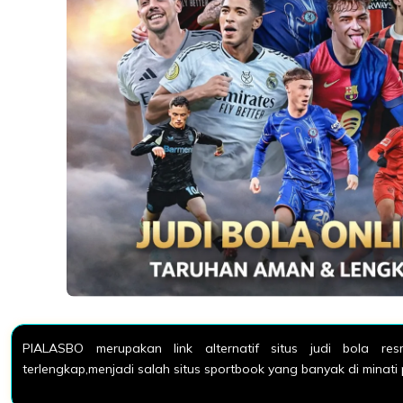
PIALASBO merupakan link alternatif situs judi bola re
terlengkap,menjadi salah situs sportbook yang banyak di minati 