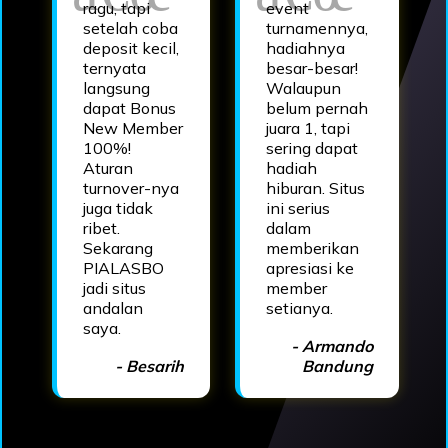
ragu, tapi
event
setelah coba
turnamennya,
deposit kecil,
hadiahnya
ternyata
besar-besar!
langsung
Walaupun
dapat Bonus
belum pernah
New Member
juara 1, tapi
100%!
sering dapat
Aturan
hadiah
turnover-nya
hiburan. Situs
juga tidak
ini serius
ribet.
dalam
Sekarang
memberikan
PIALASBO
apresiasi ke
jadi situs
member
andalan
setianya.
saya.
- Armando
- Besarih
Bandung