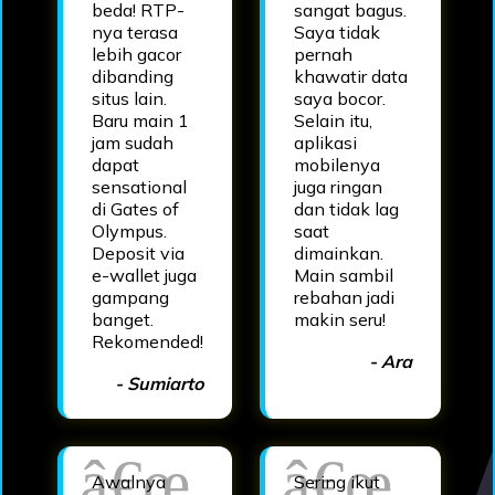
beda! RTP-
sangat bagus.
nya terasa
Saya tidak
lebih gacor
pernah
dibanding
khawatir data
situs lain.
saya bocor.
Baru main 1
Selain itu,
jam sudah
aplikasi
dapat
mobilenya
sensational
juga ringan
di Gates of
dan tidak lag
Olympus.
saat
Deposit via
dimainkan.
e-wallet juga
Main sambil
gampang
rebahan jadi
banget.
makin seru!
Rekomended!
- Ara
- Sumiarto
Awalnya
Sering ikut