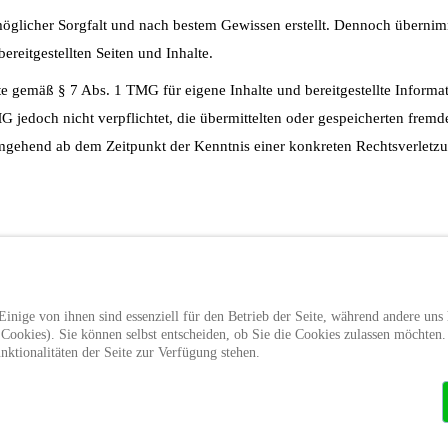
ßtmöglicher Sorgfalt und nach bestem Gewissen erstellt. Dennoch überni
bereitgestellten Seiten und Inhalte.
ite gemäß § 7 Abs. 1 TMG für eigene Inhalte und bereitgestellte Inform
G jedoch nicht verpflichtet, die übermittelten oder gespeicherten fre
umgehend ab dem Zeitpunkt der Kenntnis einer konkreten Rechtsverletzun
nkungen) zu anderen Webseiten, auf deren Inhalt der Anbieter der Webse
r übernehmen.
inige von ihnen sind essenziell für den Betrieb der Seite, während andere uns 
en Informationen ist der jeweilige Anbieter der verlinkten Webseite ver
ookies). Sie können selbst entscheiden, ob Sie die Cookies zulassen möchten. B
ktionalitäten der Seite zur Verfügung stehen.
en einer solchen Rechtsverletzung wird der Link umgehend entfernen.
cht