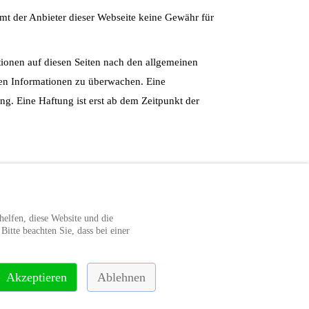
mmt der Anbieter dieser Webseite keine Gewähr für
ationen auf diesen Seiten nach den allgemeinen
mden Informationen zu überwachen. Eine
g. Eine Haftung ist erst ab dem Zeitpunkt der
ite keinen Einfluss hat. Aus diesem Grund kann
helfen, diese Website und die
antwortlich. Zum Zeitpunkt der Verlinkung waren
itte beachten Sie, dass bei einer
Akzeptieren
Ablehnen