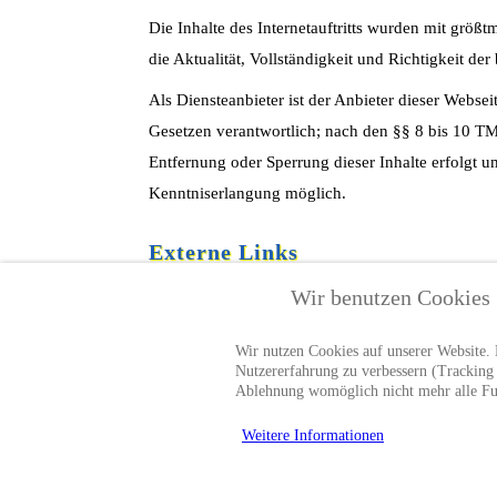
Die Inhalte des Internetauftritts wurden mit grö
die Aktualität, Vollständigkeit und Richtigkeit der 
Als Diensteanbieter ist der Anbieter dieser Webse
Gesetzen verantwortlich; nach den §§ 8 bis 10 TM
Entfernung oder Sperrung dieser Inhalte erfolgt 
Kenntniserlangung möglich.
Externe Links
Wir benutzen Cookies
Die Webseite enthält sog. „externe Links“ (Verli
der Anbieter für diese Inhalte auch keine Gewäh
Wir nutzen Cookies auf unserer Website. E
Für die Inhalte und Richtigkeit der bereitgestellt
Nutzererfahrung zu verbessern (Tracking C
Ablehnung womöglich nicht mehr alle Fun
keine Rechtsverstöße erkennbar. Bei Bekanntwerd
Weitere Informationen
Urheberrecht/Leistungsschutzre